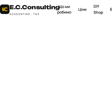
DIY
E.C.
Consulting
Що ми
Ціни
робимо
Shop
ACCOUNTING · TAX