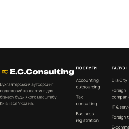
згідно з
Політикою
конфіденційності
.
ПОСЛУГИ
ГАЛУЗІ
E.C.Consulting
Accounting
Diia City
Бухгалтерський аутсорсинг і
outsourcing
Foreign
податковий консалтинг для
бізнесу будь-якого масштабу.
Tax
compani
Київ і вся Україна.
consulting
IT & serv
Business
Foreign 
registration
E-comme