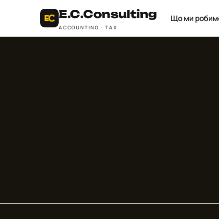
E.C.
Consulting
Що ми робим
ACCOUNTING · TAX