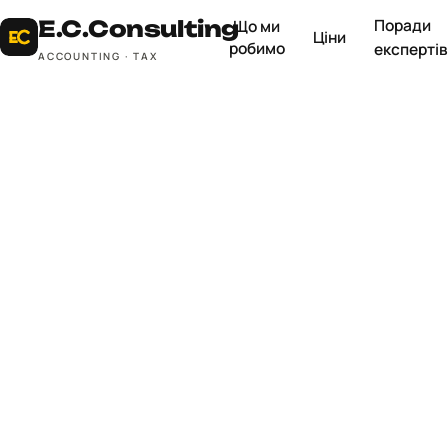
Поради
E.C.
Consulting
Що ми
Ціни
робимо
експертів
ACCOUNTING · TAX