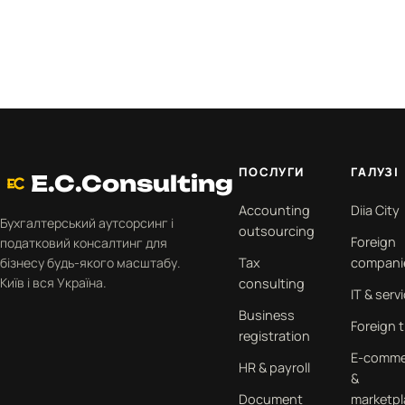
ПОСЛУГИ
ГАЛУЗІ
E.C.Consulting
Accounting
Diia City
Бухгалтерський аутсорсинг і
outsourcing
Foreign
податковий консалтинг для
бізнесу будь-якого масштабу.
Tax
compani
Київ і вся Україна.
consulting
IT & serv
Business
Foreign 
registration
E-comme
HR & payroll
&
Document
marketpl