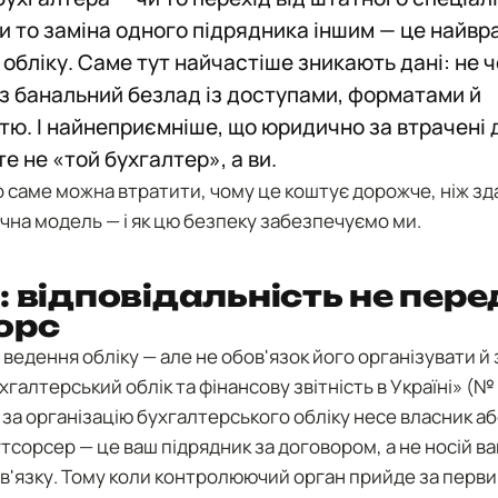
и то заміна одного підрядника іншим — це найвр
 обліку. Саме тут найчастіше зникають дані: не 
ез банальний безлад із доступами, форматами й
стю. І найнеприємніше, що юридично за втрачені
е не «той бухгалтер», а ви.
 саме можна втратити, чому це коштує дорожче, ніж зда
чна модель — і як цю безпеку забезпечуємо ми.
Ь
: відповідальність не пер
орс
едення обліку — але не обов'язок його організувати й 
галтерський облік та фінансову звітність в Україні» (№
 за організацію бухгалтерського обліку несе власник аб
тсорсер — це ваш підрядник за договором, а не носій в
в'язку. Тому коли контролюючий орган прийде за перв