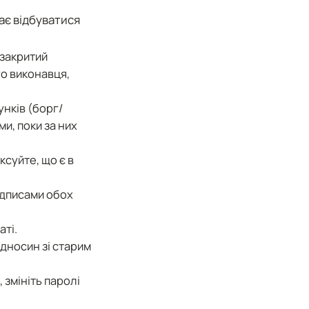
має відбуватися
 закритий
го виконавця,
нків (борг/
ми, поки за них
ксуйте, що є в
ідписами обох
ті.
ідносин зі старим
 змініть паролі