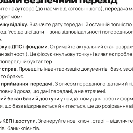
вий безпечний перехід
те на аутсорс (до нас чи від когось іншого), передача 
горитмом:
чку відліку.
Визначте дату передачі й останній повністю
од. Усе до цієї дати — зона відповідальності попередньо
.
рку з ДПС і фондами.
Отримайте актуальний стан розраху
н звітності). Це фіксує «нульову точку» і виявляє пробле
 попередній бухгалтер.
 справ.
Проведіть інвентаризацію документів і бази, зафі
ого бракує.
т приймання-передачі.
З описом переданого, датами й п
ловний доказ, що дані передані, а не втрачені.
ий бекап бази й доступи
у придатному для роботи форма
, що база відкривається й читається, ще до розірвання в
 КЕП і доступи.
Згенеруйте нові ключі, старі — відкличте,
ів і банк-клієнтів.