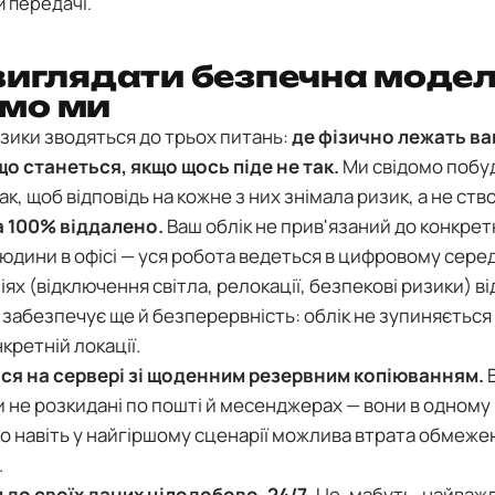
и передачі.
виглядати безпечна модель
мо ми
изики зводяться до трьох питань:
де фізично лежать ваш
 що станеться, якщо щось піде не так.
Ми свідомо побу
к, щоб відповідь на кожне з них знімала ризик, а не ст
 100% віддалено.
Ваш облік не прив'язаний до конкрет
 людини в офісі — уся робота ведеться в цифровому сере
іях (відключення світла, релокації, безпекові ризики) в
забезпечує ще й безперервність: облік не зупиняється
кретній локації.
ься на сервері зі щоденним резервним копіюванням.
В
и не розкидані по пошті й месенджерах — вони в одному
що навіть у найгіршому сценарії можлива втрата обмеже
.
 до своїх даних цілодобово, 24/7.
Це, мабуть, найважл