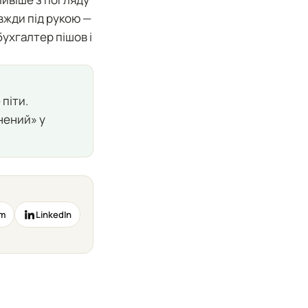
вжди під рукою —
бухгалтер пішов і
піти.
нений» у
am
LinkedIn