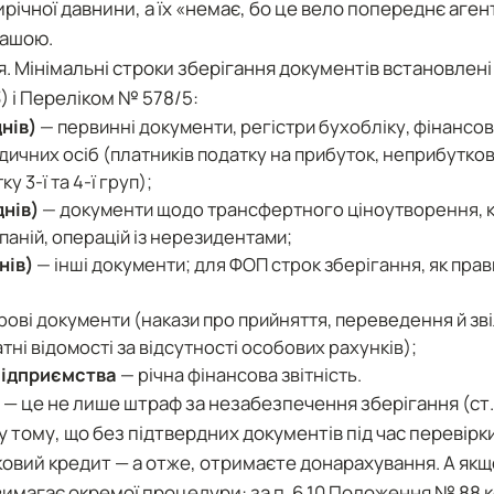
ічної давнини, а їх «немає, бо це вело попереднє аген
вашою.
ія. Мінімальні строки зберігання документів встановлен
3) і Переліком № 578/5:
днів)
— первинні документи, регістри бухобліку, фінансова
дичних осіб (платників податку на прибуток, неприбутков
у 3-ї та 4-ї груп);
днів)
— документи щодо трансфертного ціноутворення, 
паній, операцій із нерезидентами;
нів)
— інші документи; для ФОП строк зберігання, як пра
рові документи (накази про прийняття, переведення й зв
тні відомості за відсутності особових рахунків);
 підприємства
— річна фінансова звітність.
— це не лише штраф за незабезпечення зберігання (ст. 
 тому, що без підтвердних документів під час перевірк
ковий кредит — а отже, отримаєте донарахування. А як
вимагає окремої процедури: за п. 6.10 Положення № 88 