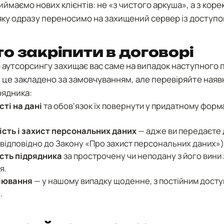
иймаємо нових клієнтів: не «з чистого аркуша», а з ко
 яку одразу переносимо на захищений сервер із доступо
о закріпити в договорі
 аутсорсингу захищає вас саме на випадок наступного 
 це закладено за замовчуванням, але перевіряйте наявн
рядника:
ті на дані
та обов'язок їх повернути у придатному форма
ість і захист персональних даних
— адже ви передаєте д
(відповідно до Закону «Про захист персональних даних»)
ість підрядника
за прострочену чи неподану з його вини з
я.
іювання
— у нашому випадку щоденне, з постійним досту
.