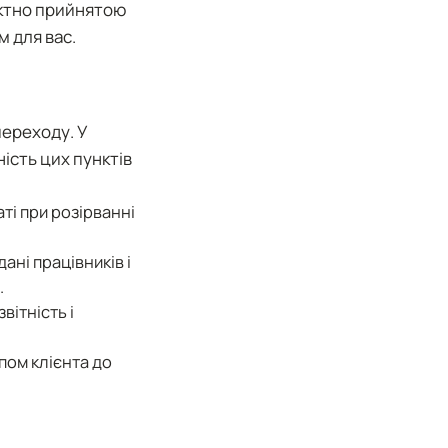
ректно прийнятою
м для вас.
переходу. У
ість цих пунктів
ті при розірванні
ані працівників і
.
вітність і
пом клієнта до