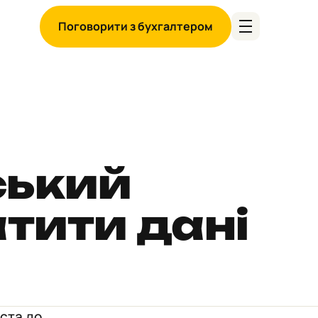
Поговорити з бухгалтером
ський
атити дані
іста до