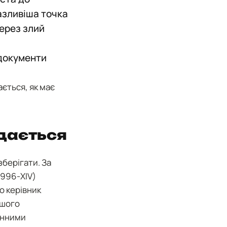
азливіша точка
через злий
 документи
ється, як має
едається
зберігати. За
 996-XIV)
о керівник
ашого
инними