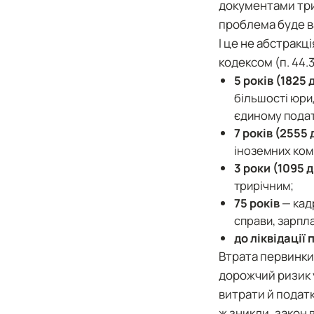
документами трир
проблема буде 
І це не абстракц
кодексом (п. 44.
5 років (1825 
більшості юри
єдиному податк
7 років (2555 
іноземних ком
3 роки (1095 д
трирічним;
75 років
— кад
справи, зарпла
до ліквідації
Втрата первинки 
дорожчий ризик у
витрати й подат
ж зникли, закон 