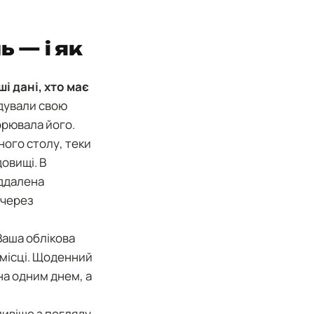
 — і як
і дані, хто має
дували свою
ворювала його.
ного столу, теки
довищі. В
іддалена
 через
аша облікова
 місці. Щоденний
на одним днем, а
ивіше з погляду