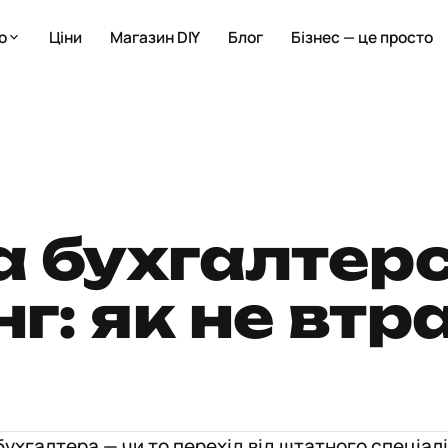
о
Ціни
Магазин DIY
Блог
Бізнес — це просто
а бухгалтер
г: як не втр
ухгалтера — чи то перехід від штатного спеціал