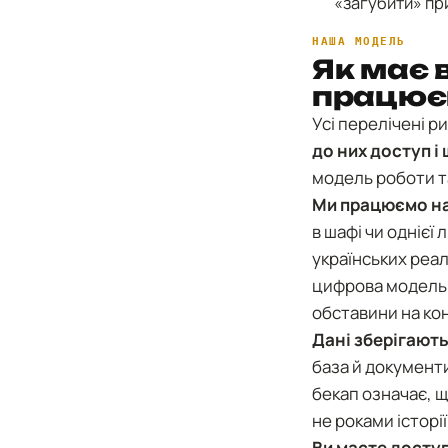
«загубити» пр
НАША МОДЕЛЬ
Як має 
працює
Усі перелічені р
до них доступ і
модель роботи та
Ми працюємо на
в шафі чи однієї
українських реал
цифрова модель 
обставини на кон
Дані зберігают
база й документ
бекап означає, 
не роками історії
Ви маєте доступ