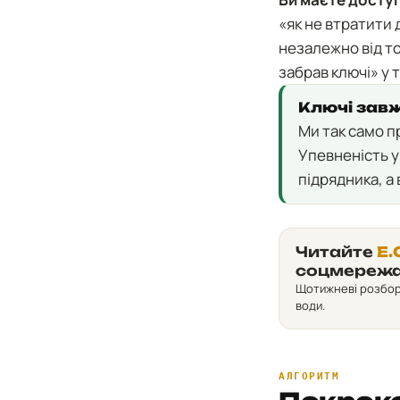
«як не втратити
незалежно від то
забрав ключі» у 
Ключі завж
Ми так само п
Упевненість у
підрядника, а
Читайте
E.
соцмереж
Щотижневі розбори 
води.
АЛГОРИТМ