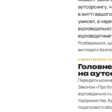
аутсорсингу, ч
в житті вашого
умисел, а чер
відповідальні
відповідатимет
Розберемося, що
виглядати безпе
ВІДПОВІДАЛЬНІСТ
Головне
на аутс
Передати можна в
Законом «Про бух
відповідальність
підприємства. Ау
податкового обо