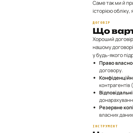
Саме так ми й пр
історією обліку,
ДОГОВІР
Що варт
Хороший договір
нашому договорі
у будь-якого під
Право власнос
договору.
Конфіденційн
контрагентів 
Відповідальн
донарахуванн
Резервне коп
власних даних
ІНСТРУМЕНТ