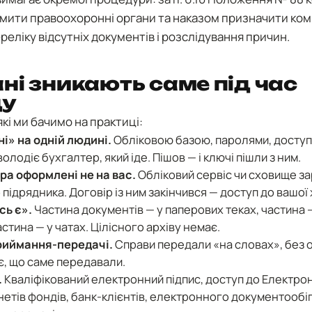
мити правоохоронні органи та наказом призначити комі
еліку відсутніх документів і розслідування причин.
ні зникають саме під час
ду
які ми бачимо на практиці:
ні» на одній людині.
Обліковою базою, паролями, доступа
володіє бухгалтер, який іде. Пішов — і ключі пішли з ним.
ара оформлені не на вас.
Обліковий сервіс чи сховище за
ідрядника. Договір із ним закінчився — доступ до вашої 
сь є».
Частина документів — у паперових теках, частина —
стина — у чатах. Цілісного архіву немає.
риймання-передачі.
Справи передали «на словах», без о
ає, що саме передавали.
.
Кваліфікований електронний підпис, доступ до Електро
нетів фондів, банк-клієнтів, електронного документообіг