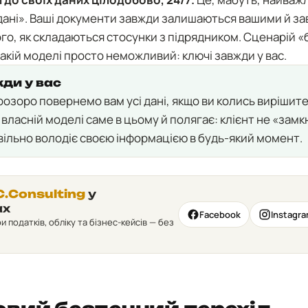
 дані». Ваші документи завжди залишаються вашими й за
го, як складаються стосунки з підрядником. Сценарій «
такій моделі просто неможливий: ключі завжди у вас.
ди у вас
розоро повернемо вам усі дані, якщо ви колись вирішите 
 власній моделі саме в цьому й полягає: клієнт не «замк
 вільно володіє своєю інформацією в будь-який момент.
C.Consulting
у
ах
Facebook
Instagr
податків, обліку та бізнес-кейсів — без