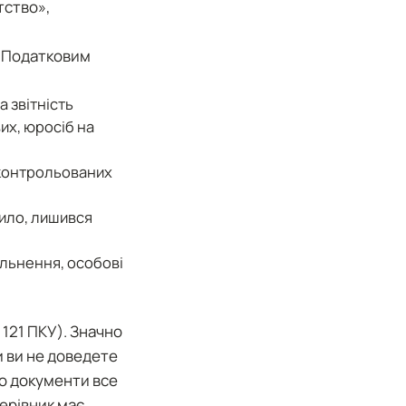
тство»,
і Податковим
 звітність
их, юросіб на
контрольованих
вило, лишився
ільнення, особові
121 ПКУ). Значно
и ви не доведете
що документи все
керівник має