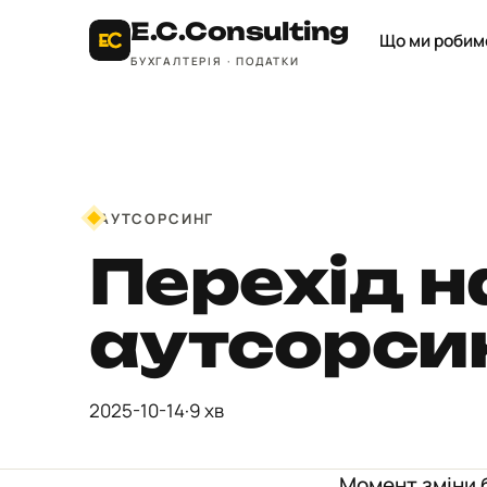
E.C.
Consulting
Що ми робим
БУХГАЛТЕРІЯ · ПОДАТКИ
АУТСОРСИНГ
Перехід н
аутсорсин
2025-10-14
·
9 хв
Момент зміни б