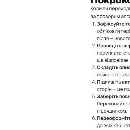
Покроко
Коли ви переходи
за прозорим ал
Зафіксуйте то
обліковий пері
після — нового
Проведіть зві
переплата, ста
ще відповідає
Складіть опис
наявності, а ч
Підпишіть ак
сторін — це го
Заберіть повн
Переконайтеся
підрядником.
Переоформіть
до всіх кабінет