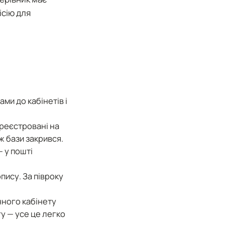
сію для
ми до кабінетів і
реєстровані на
ж бази закрився.
 у пошті
пису. За півроку
нного кабінету
у — усе це легко