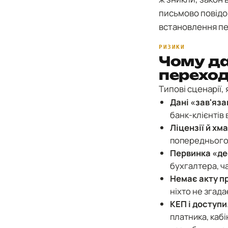
письмово повідо
встановлення пер
РИЗИКИ
Чому да
перехо
Типові сценарії, 
Дані «зав'яза
банк-клієнтів 
Ліцензії й хм
попереднього п
Первинка «де
бухгалтера, ча
Немає акту п
ніхто не згад
КЕП і доступи
платника, кабі