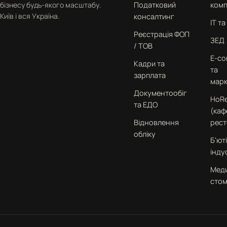
бізнесу будь-якого масштабу.
Податковий
комп
Київ і вся Україна.
консалтинг
IT т
Реєстрація ФОП
ЗЕД
/ ТОВ
E-c
Кадри та
та
зарплата
марк
Документообіг
HoR
та ЕДО
(каф
Відновлення
рест
обліку
Б'юті
інду
Меди
стом