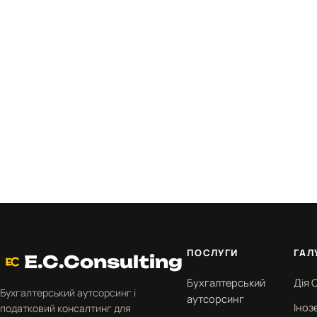
Погоджуюсь з обробк
персональних даних
згідно з
Політикою
конфіденційності
.
ПОСЛУГИ
ГАЛ
E.C.Consulting
Бухгалтерський
Дія С
Бухгалтерський аутсорсинг і
аутсорсинг
Іноз
податковий консалтинг для