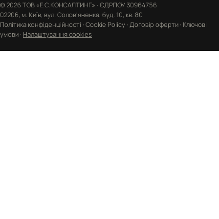
© 2026 ТОВ «Е.С.КОНСАЛТИНГ» · ЄДРПОУ 30964756
02206, м. Київ, вул. Солов'яненка, буд. 10, кв. 80
Політика конфіденційності
·
Cookie Policy
·
Договір оферти
·
Ключові
умови
·
Налаштування cookies