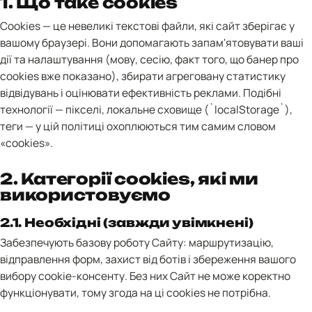
1. Що таке cookies
Cookies — це невеликі текстові файли, які сайт зберігає у
вашому браузері. Вони допомагають запам'ятовувати ваші
дії та налаштування (мову, сесію, факт того, що банер про
cookies вже показано), збирати агреговану статистику
відвідувань і оцінювати ефективність реклами. Подібні
технології — пікселі, локальне сховище (`localStorage`),
теги — у цій політиці охоплюються тим самим словом
«cookies».
2. Категорії cookies, які ми
використовуємо
2.1. Необхідні (завжди увімкнені)
Забезпечують базову роботу Сайту: маршрутизацію,
відправлення форм, захист від ботів і збереження вашого
вибору cookie-консенту. Без них Сайт не може коректно
функціонувати, тому згода на ці cookies не потрібна.