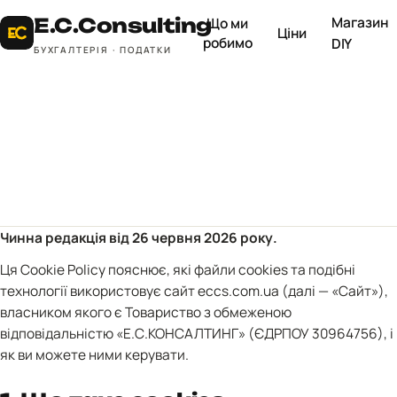
Магазин
E.C.
Consulting
Що ми
Ціни
робимо
DIY
БУХГАЛТЕРІЯ · ПОДАТКИ
Чинна редакція від 26 червня 2026 року.
Ця Cookie Policy пояснює, які файли cookies та подібні
технології використовує сайт
eccs.com.ua
(далі — «Сайт»),
власником якого є Товариство з обмеженою
відповідальністю «Е.С.КОНСАЛТИНГ» (ЄДРПОУ 30964756), і
як ви можете ними керувати.