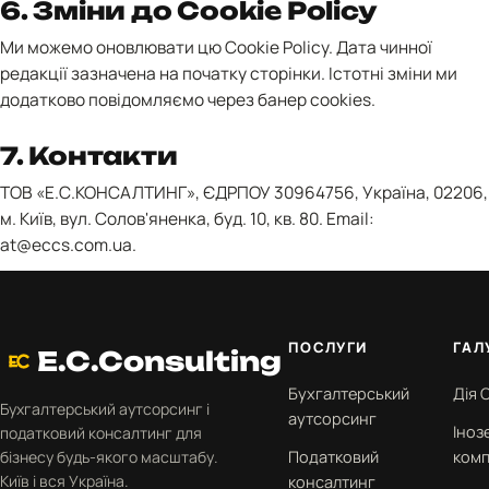
6. Зміни до Cookie Policy
Ми можемо оновлювати цю Cookie Policy. Дата чинної
редакції зазначена на початку сторінки. Істотні зміни ми
додатково повідомляємо через банер cookies.
7. Контакти
ТОВ «Е.С.КОНСАЛТИНГ», ЄДРПОУ 30964756, Україна, 02206,
м. Київ, вул. Солов'яненка, буд. 10, кв. 80. Email:
at@eccs.com.ua
.
ПОСЛУГИ
ГАЛ
E.C.Consulting
Бухгалтерський
Дія С
Бухгалтерський аутсорсинг і
аутсорсинг
Іноз
податковий консалтинг для
бізнесу будь-якого масштабу.
Податковий
комп
Київ і вся Україна.
консалтинг