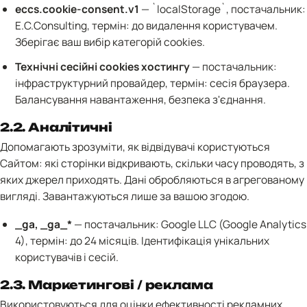
eccs.cookie-consent.v1
— `localStorage`, постачальник:
E.C.Consulting, термін: до видалення користувачем.
Зберігає ваш вибір категорій cookies.
Технічні сесійні cookies хостингу
— постачальник:
інфраструктурний провайдер, термін: сесія браузера.
Балансування навантаження, безпека з'єднання.
2.2. Аналітичні
Допомагають зрозуміти, як відвідувачі користуються
Сайтом: які сторінки відкривають, скільки часу проводять, з
яких джерел приходять. Дані обробляються в агрегованому
вигляді. Завантажуються лише за вашою згодою.
_ga, _ga_*
— постачальник: Google LLC (Google Analytics
4), термін: до 24 місяців. Ідентифікація унікальних
користувачів і сесій.
2.3. Маркетингові / реклама
Використовуються для оцінки ефективності рекламних