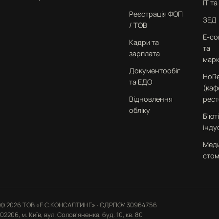
IT т
Реєстрація ФОП
ЗЕД
/ ТОВ
E-c
Кадри та
та
зарплата
марк
Документообіг
HoR
та ЕДО
(каф
Відновлення
рест
обліку
Б'юті
інду
Меди
стом
© 2026 ТОВ «Е.С.КОНСАЛТИНГ» · ЄДРПОУ 30964756
02206, м. Київ, вул. Солов'яненка, буд. 10, кв. 80