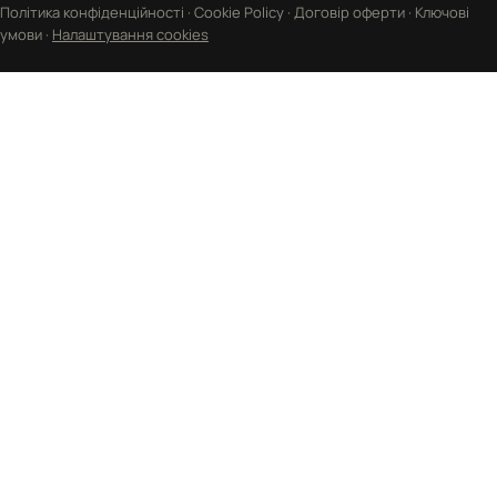
Політика конфіденційності
·
Cookie Policy
·
Договір оферти
·
Ключові
умови
·
Налаштування cookies